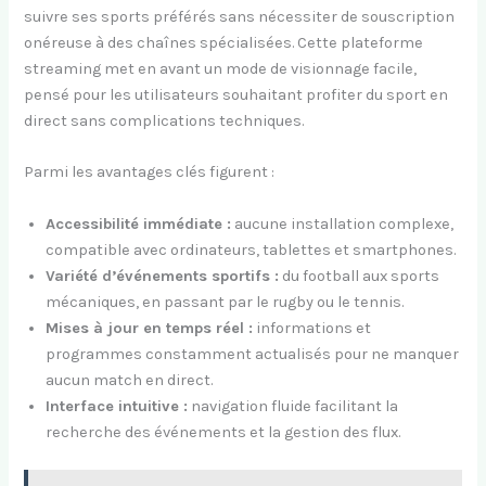
suivre ses sports préférés sans nécessiter de souscription
onéreuse à des chaînes spécialisées. Cette plateforme
streaming met en avant un mode de visionnage facile,
pensé pour les utilisateurs souhaitant profiter du sport en
direct sans complications techniques.
Parmi les avantages clés figurent :
Accessibilité immédiate :
aucune installation complexe,
compatible avec ordinateurs, tablettes et smartphones.
Variété d’événements sportifs :
du football aux sports
mécaniques, en passant par le rugby ou le tennis.
Mises à jour en temps réel :
informations et
programmes constamment actualisés pour ne manquer
aucun match en direct.
Interface intuitive :
navigation fluide facilitant la
recherche des événements et la gestion des flux.