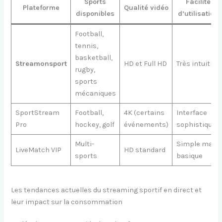
Sports
Facilité
Plateforme
Qualité vidéo
disponibles
d’utilisation
Football,
tennis,
basketball,
Streamonsport
HD et Full HD
Très intuitive
rugby,
sports
mécaniques
SportStream
Football,
4K (certains
Interface
Pro
hockey, golf
événements)
sophistiquée
Multi-
Simple mais
LiveMatch VIP
HD standard
sports
basique
Les tendances actuelles du streaming sportif en direct et
leur impact sur la consommation