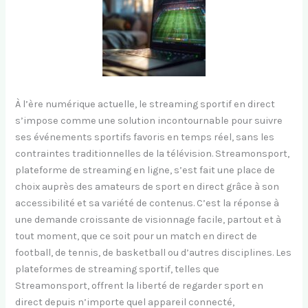
À l’ère numérique actuelle, le streaming sportif en direct
s’impose comme une solution incontournable pour suivre
ses événements sportifs favoris en temps réel, sans les
contraintes traditionnelles de la télévision. Streamonsport,
plateforme de streaming en ligne, s’est fait une place de
choix auprès des amateurs de sport en direct grâce à son
accessibilité et sa variété de contenus. C’est la réponse à
une demande croissante de visionnage facile, partout et à
tout moment, que ce soit pour un match en direct de
football, de tennis, de basketball ou d’autres disciplines. Les
plateformes de streaming sportif, telles que
Streamonsport, offrent la liberté de regarder sport en
direct depuis n’importe quel appareil connecté,