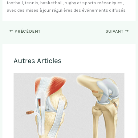
football, tennis, basketball, rugby et sports mécaniques,
avec des mises à jour régulières des événements diffusés.
PRÉCÉDENT
SUIVANT
Autres Articles