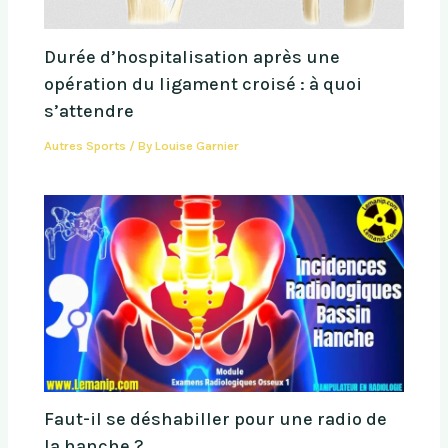
Durée d’hospitalisation après une
opération du ligament croisé : à quoi
s’attendre
Autres Sports
/ By
Louise Garnier
Faut-il se déshabiller pour une radio de
la hanche ?