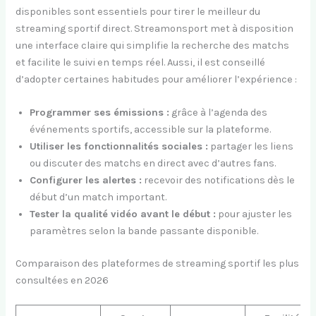
disponibles sont essentiels pour tirer le meilleur du
streaming sportif direct. Streamonsport met à disposition
une interface claire qui simplifie la recherche des matchs
et facilite le suivi en temps réel. Aussi, il est conseillé
d’adopter certaines habitudes pour améliorer l’expérience :
Programmer ses émissions :
grâce à l’agenda des
événements sportifs, accessible sur la plateforme.
Utiliser les fonctionnalités sociales :
partager les liens
ou discuter des matchs en direct avec d’autres fans.
Configurer les alertes :
recevoir des notifications dès le
début d’un match important.
Tester la qualité vidéo avant le début :
pour ajuster les
paramètres selon la bande passante disponible.
Comparaison des plateformes de streaming sportif les plus
consultées en 2026