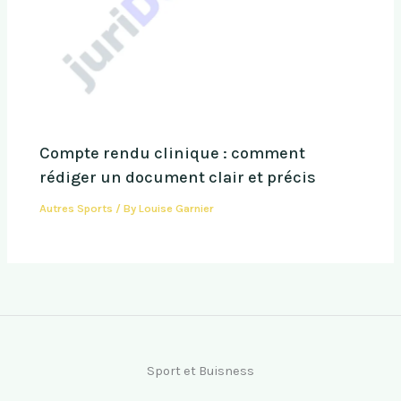
Compte rendu clinique : comment
rédiger un document clair et précis
Autres Sports
/ By
Louise Garnier
Sport et Buisness