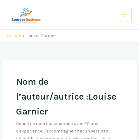
Aller
au
contenu
Accueil
Louise Garnier
Nom de
l’auteur/autrice :Louise
Garnier
Coach de sport passionnée avec 20 ans
d'expérience, j'accompagne chacun vers ses
objectifs en combinant énergie, motivation et