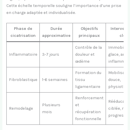
Cette échelle temporelle souligne l’importance d’une prise
en charge adaptée et individualisée.
Phase de
Durée
Objectifs
Intervent
cicatrisation
approximative
principaux
clés
Contrôle de la
Immobilisa
Inflammatoire
3-7 jours
douleur et
glace, anti-
œdème
inflammat
Formation du
Mobilisati
Fibroblastique
1-6 semaines
tissu
douce,
ligamentaire
physiothér
Renforcement
Rééducati
Plusieurs
et
Remodelage
ciblée, rep
mois
récupération
progressiv
fonctionnelle