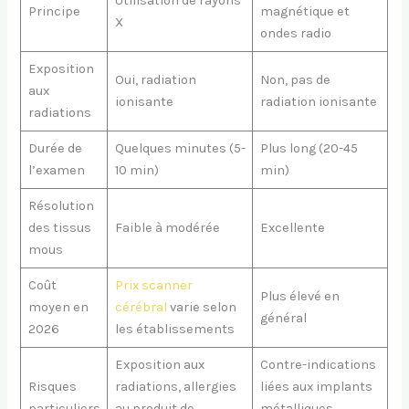
Utilisation de rayons
Principe
magnétique et
X
ondes radio
Exposition
Oui, radiation
Non, pas de
aux
ionisante
radiation ionisante
radiations
Durée de
Quelques minutes (5-
Plus long (20-45
l’examen
10 min)
min)
Résolution
des tissus
Faible à modérée
Excellente
mous
Coût
Prix scanner
Plus élevé en
moyen en
cérébral
varie selon
général
2026
les établissements
Exposition aux
Contre-indications
Risques
radiations, allergies
liées aux implants
particuliers
au produit de
métalliques,