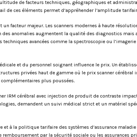
ltitude de facteurs techniques, géographiques et administrat
étail de ces éléments permet d’appréhender l’amplitude tarifai
t un facteur majeur. Les scanners modernes à haute résolution
tion des anomalies augmentent la qualité des diagnostics mais 
des techniques avancées comme la spectroscopie ou l’imagerie 
édicale et du personnel soignant influence le prix. Un établi
structures privées haut de gamme où le prix scanner cérébral i
es complémentaires plus poussées.
ner IRM cérébral avec injection de produit de contraste impac
logies, demandent un suivi médical strict et un matériel spé
re et à la politique tarifaire des systèmes d’assurance maladie 
e remboursement par la sécurité sociale ou les assurances priv