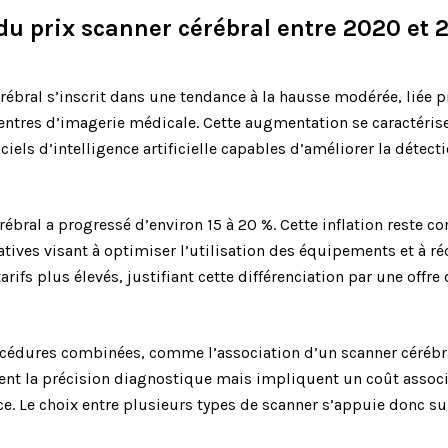
 du prix scanner cérébral entre 2020 et 
 cérébral s’inscrit dans une tendance à la hausse modérée, lié
entres d’imagerie médicale. Cette augmentation se caractérise
ls d’intelligence artificielle capables d’améliorer la détectio
bral a progressé d’environ 15 à 20 %. Cette inflation reste co
tives visant à optimiser l’utilisation des équipements et à réd
arifs plus élevés, justifiant cette différenciation par une offr
rocédures combinées, comme l’association d’un scanner cérébr
t la précision diagnostique mais impliquent un coût associé
. Le choix entre plusieurs types de scanner s’appuie donc su