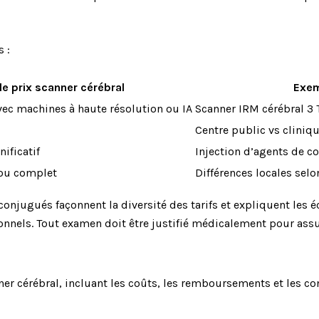
s :
le prix scanner cérébral
Exem
ec machines à haute résolution ou IA
Scanner IRM cérébral 3 T
Centre public vs cliniqu
ificatif
Injection d’agents de c
ou complet
Différences locales selo
 conjugués façonnent la diversité des tarifs et expliquent les 
onnels. Tout examen doit être justifié médicalement pour assu