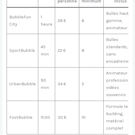
personne
minimum
inclus
Bulles haut de
BubbleFun
1
28 €
6
gamme,
City
heure
animateur
Bulles
45
standards,
SportBubble
22 €
8
min
sans
encadrement
Animateur
90
professionnel
UrbanBubble
34 €
5
min
vidéos
souvenirs
Formule team
building,
FootBubble
1h30
30 €
10
matériel
complet