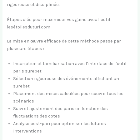
rigoureuse et disciplinée.
Étapes clés pour maximiser vos gains avec l’outil
lesétoilesduturf.com
La mise en œuvre efficace de cette méthode passe par
plusieurs étapes :
Inscription et familiarisation avec l’interface de l’outil
paris surebet
Sélection rigoureuse des événements affichant un
surebet
Placement des mises calculées pour couvrir tous les
scénarios
Suivi et ajustement des paris en fonction des
fluctuations des cotes
Analyse post-pari pour optimiser les futures
interventions