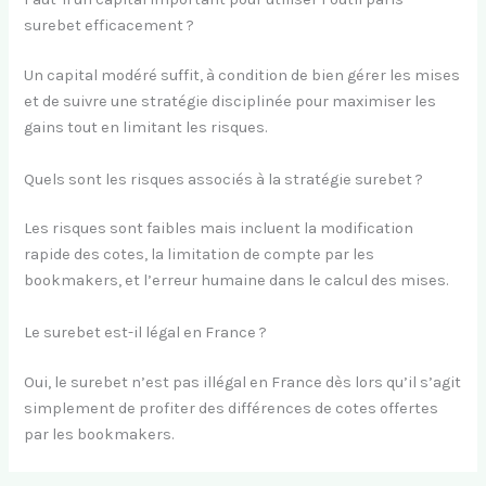
surebet efficacement ?
Un capital modéré suffit, à condition de bien gérer les mises
et de suivre une stratégie disciplinée pour maximiser les
gains tout en limitant les risques.
Quels sont les risques associés à la stratégie surebet ?
Les risques sont faibles mais incluent la modification
rapide des cotes, la limitation de compte par les
bookmakers, et l’erreur humaine dans le calcul des mises.
Le surebet est-il légal en France ?
Oui, le surebet n’est pas illégal en France dès lors qu’il s’agit
simplement de profiter des différences de cotes offertes
par les bookmakers.