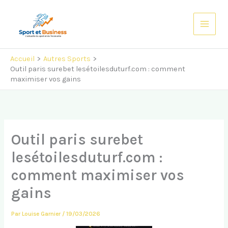
Aller
au
contenu
Accueil
Autres Sports
Outil paris surebet lesétoilesduturf.com : comment
maximiser vos gains
Outil paris surebet
lesétoilesduturf.com :
comment maximiser vos
gains
Par
Louise Garnier
/
19/03/2026