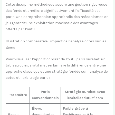
Cette discipline méthodique assure une gestion rigoureuse
des fonds et améliore significativement l’efficacité des
paris. Une compréhension approfondie des mécanismes en
jeu garantit une exploitation maximale des avantages
offerts par l’outil.
Illustration comparative : impact de l’analyse cotes sur les
gains
Pour visualiser l’apport concret de l’outil paris surebet, un
tableau comparatif met en lumière la différence entre une
approche classique et une stratégie fondée sur l’analyse de
cotes et l’arbitrage paris :
Paris
Stratégie surebet avec
Paramètre
conventionnels
lesétoilesduturf.com
Élevé,
Faible grâce à
Risque
dépendant du
l’arbitrage et à la