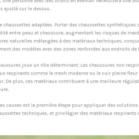
ne personne avec des orteils en éventail nécessitera une boît
 ajusté sur le dessus.
 chaussettes adaptées. Porter des chaussettes synthétiques q
ité entre peau et chaussure, augmentant les risques de macér
ibres naturelles mélangées à des matériaux techniques, conçu
ment des modèles avec des zones renforcées aux endroits de fr
chaussures joue un rôle déterminant. Les chaussures non respi
ux respirants comme le mesh moderne ou le cuir pleine fleur 
eur. De plus, ces matériaux contribuent à une meilleure régul
ure.
s causes est la première étape pour appliquer des solutions e
haussettes techniques, et privilégier des matériaux respirants