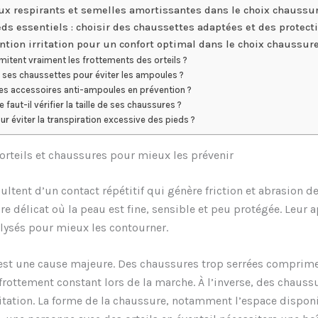
aux respirants et semelles amortissantes dans le choix chaussu
eds essentiels : choisir des chaussettes adaptées et des protecti
ntion irritation pour un confort optimal dans le choix chaussur
mitent vraiment les frottements des orteils ?
ses chaussettes pour éviter les ampoules ?
des accessoires anti-ampoules en prévention ?
 faut-il vérifier la taille de ses chaussures ?
ur éviter la transpiration excessive des pieds ?
orteils et chaussures pour mieux les prévenir
ultent d’un contact répétitif qui génère friction et abrasion 
oire délicat où la peau est fine, sensible et peu protégée. Leur
alysés pour mieux les contourner.
est une cause majeure. Des chaussures trop serrées compriment
frottement constant lors de la marche. À l’inverse, des chau
ritation. La forme de la chaussure, notamment l’espace disponi