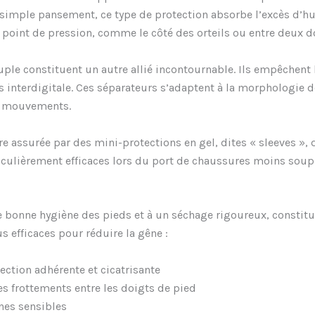
un simple pansement, ce type de protection absorbe l’excès d’
 point de pression, comme le côté des orteils ou entre deux doi
uple constituent un autre allié incontournable. Ils empêchent l
s interdigitale. Ces séparateurs s’adaptent à la morphologie d
de mouvements.
re assurée par des mini-protections en gel, dites « sleeves 
rticulièrement efficaces lors du port de chaussures moins sou
 bonne hygiène des pieds et à un séchage rigoureux, constitu
us efficaces pour réduire la gêne :
ction adhérente et cicatrisante
es frottements entre les doigts de pied
nes sensibles