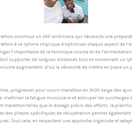
athon constitue un défi ambitieux qui nécessite une préparat
arathon à ce rythme implique d’optimiser chaque aspect de l’e
iger l’importance de la technique course et de l’alimentation
doit supporter de longues distances tout en conservant un ryt
e volume augmentent, d’où la nécessité de mettre en place un
res, progresser pour courir marathon en 3h30 exige des aju
e, maîtriser la fatigue musculaire et anticiper les surcharge
 marathon telles que le dosage précis des efforts, la planifica
grer des phases spécifiques de récupération permet également
ssures. Tout cela, en respectant une approche organisée et adap