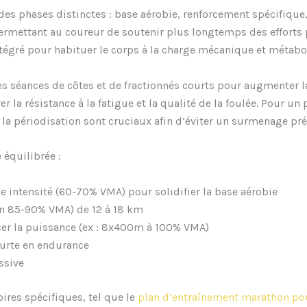
s phases distinctes : base aérobie, renforcement spécifique, p
mettant au coureur de soutenir plus longtemps des efforts pro
intégré pour habituer le corps à la charge mécanique et métabol
es séances de côtes et de fractionnés courts pour augmenter l
er la résistance à la fatigue et la qualité de la foulée. Pour
t la périodisation sont cruciaux afin d’éviter un surmenage pr
équilibrée :
e intensité (60-70% VMA) pour solidifier la base aérobie
on 85-90% VMA) de 12 à 18 km
rcer la puissance (ex : 8x400m à 100% VMA)
ourte en endurance
ssive
oires spécifiques, tel que le
plan d’entraînement marathon po