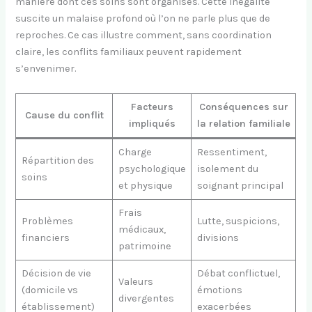
manière dont ces soins sont organisés. Cette inégalité
suscite un malaise profond où l’on ne parle plus que de
reproches. Ce cas illustre comment, sans coordination
claire, les conflits familiaux peuvent rapidement
s’envenimer.
Facteurs
Conséquences sur
Cause du conflit
impliqués
la relation familiale
Charge
Ressentiment,
Répartition des
psychologique
isolement du
soins
et physique
soignant principal
Frais
Problèmes
Lutte, suspicions,
médicaux,
financiers
divisions
patrimoine
Décision de vie
Débat conflictuel,
Valeurs
(domicile vs
émotions
divergentes
établissement)
exacerbées