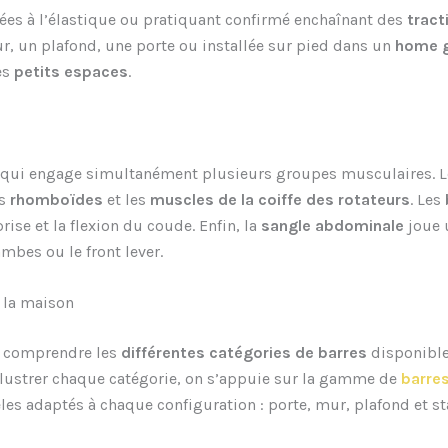
tées à l’élastique ou pratiquant confirmé enchaînant des
tract
mur, un plafond, une porte ou installée sur pied dans un
home 
es
petits espaces
.
qui engage simultanément plusieurs groupes musculaires. 
es
rhomboïdes
et les
muscles de la coiffe des rotateurs
. Les
ise et la flexion du coude. Enfin, la
sangle abdominale
joue u
mbes ou le front lever.
r la maison
e comprendre les
différentes catégories de barres
disponible
illustrer chaque catégorie, on s’appuie sur la gamme de
barre
s adaptés à chaque configuration : porte, mur, plafond et sta