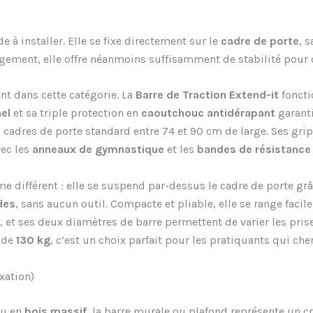
de à installer. Elle se fixe directement sur le
cadre de porte
, 
gement, elle offre néanmoins suffisamment de stabilité pour 
t dans cette catégorie. La
Barre de Traction Extend-it
foncti
el
et sa triple protection en
caoutchouc antidérapant
garanti
s cadres de porte standard entre 74 et 90 cm de large. Ses g
vec les
anneaux de gymnastique
et les
bandes de résistance
 différent : elle se suspend par-dessus le cadre de porte grâ
des
, sans aucun outil. Compacte et pliable, elle se range faci
et ses deux diamètres de barre permettent de varier les prise
e de
130 kg
, c’est un choix parfait pour les pratiquants qui cherc
xation)
u en
bois massif
, la barre murale ou plafond représente un 