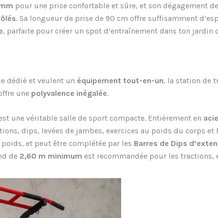
2 mm
pour une prise confortable et sûre, et son dégagement d
ôlés
. Sa longueur de prise de 90 cm offre suffisamment d’esp
e
, parfaite pour créer un spot d’entraînement dans ton jardin o
ce dédié et veulent un
équipement tout-en-un
, la station de
offre une
polyvalence inégalée
.
est une véritable salle de sport compacte. Entièrement en
aci
ctions, dips, levées de jambes, exercices au poids du corps et b
 poids, et peut être complétée par les
Barres de Dips d’exten
ond de
2,60 m minimum
est recommandée pour les tractions, 