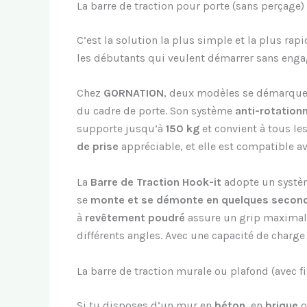
La barre de traction pour porte (sans perçage)
C’est la solution la plus simple et la plus rapi
les débutants qui veulent démarrer sans enga
Chez
GORNATION
, deux modèles se démarquen
du cadre de porte. Son système
anti-rotationn
supporte jusqu’à
150 kg
et convient à tous le
de prise
appréciable, et elle est compatible a
La
Barre de Traction Hook-it
adopte un système
se
monte et se démonte en quelques secon
à
revêtement poudré
assure un grip maximal, 
différents angles. Avec une capacité de charg
La barre de traction murale ou plafond (avec fi
Si tu disposes d’un mur en
béton
, en
brique
o