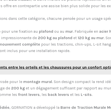
is offre en contrepartie une assise bien plus solide pour les e
ons dans cette catégorie, chacune pensée pour un usage spéc
 pour une fixation au
plafond
ou au
mur
. Fabriquée en
acier 
ge impressionnante de
200 kg au plafond
et
120 kg au mur
. S
 mouvement complète
pour les tractions, chin-ups, L-sit hang
sont inclus pour une installation rapide.
ts entre les orteils et les chaussures pour un confort opt
misée pour le
montage mural
. Son design compact la rend idé
arge de
200 kg
et un dégagement suffisant par rapport au mur,
 comme les
front levers
, les
back levers
et les
L-sits
.
édiée
, GORNATION a développé la
Barre de Traction Murale 