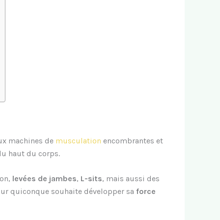
 aux machines de
musculation
encombrantes et
du haut du corps.
ion,
levées de jambes
,
L-sits
, mais aussi des
pour quiconque souhaite développer sa
force