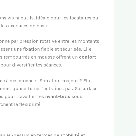
sans vis ni outils. Idéale pour les locataires ou
des exercices de base.
onne par pression rotative entre les montants
ssent une fixation fiable et sécurisée. Elle
rips rembourrés en mousse offrent un
confort
pour diversifier tes séances.
ce à des crochets. Son atout majeur ? Elle
lement quand tu ne t’entraînes pas. Sa surface
s pour travailler tes
avant-bras
sous
hent la flexibilité.
cran au-dessus en termes de
stabilité
et